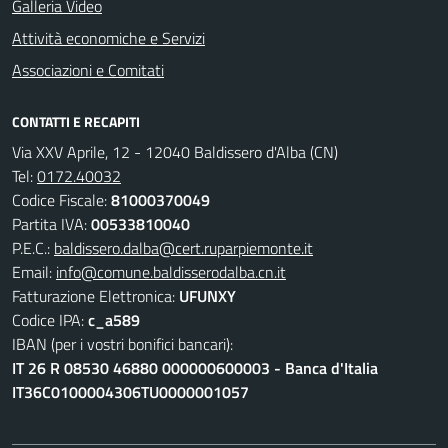
Galleria Video
Attività economiche e Servizi
Associazioni e Comitati
CONTATTI E RECAPITI
Via XXV Aprile, 12 - 12040 Baldissero d'Alba (CN)
Tel:
0172.40032
Codice Fiscale:
81000370049
Partita IVA:
00533810040
P.E.C.:
baldissero.dalba@cert.ruparpiemonte.it
Email:
info@comune.baldisserodalba.cn.it
Fatturazione Elettronica:
UFUNXY
Codice IPA:
c_a589
IBAN (per i vostri bonifici bancari):
IT 26 R 08530 46880 000000600003 - Banca d'Italia
IT36C0100004306TU0000001057