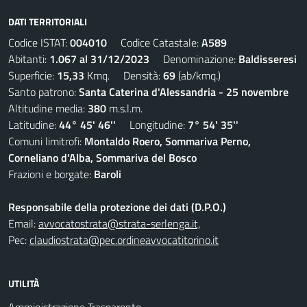
DATI TERRITORIALI
Codice ISTAT:
004010
Codice Catastale:
A589
Abitanti:
1.067 al 31/12/2023
Denominazione:
Baldisseresi
Superficie:
15,33
Kmq. Densità:
69
(ab/kmq.)
Santo patrono:
Santa Caterina d'Alessandria - 25 novembre
Altitudine media:
380
m.s.l.m.
Latitudine:
44° 45' 46''
Longitudine:
7° 54' 35''
Comuni limitrofi:
Montaldo Roero, Sommariva Perno,
Corneliano d'Alba, Sommariva del Bosco
Frazioni e borgate:
Baroli
Responsabile della protezione dei dati (D.P.O.)
Email:
avvocatostrata@strata-serlenga.it,
Pec:
claudiostrata@pec.ordineavvocatitorino.it
UTILITÀ