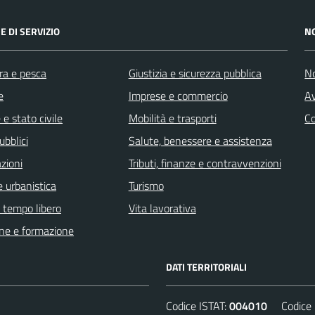
E DI SERVIZIO
N
ra e pesca
Giustizia e sicurezza pubblica
No
e
Imprese e commercio
Av
e stato civile
Mobilità e trasporti
C
ubblici
Salute, benessere e assistenza
zioni
Tributi, finanze e contravvenzioni
 urbanistica
Turismo
e tempo libero
Vita lavorativa
ne e formazione
DATI TERRITORIALI
Codice ISTAT:
004010
Codice C