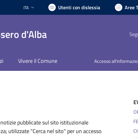
Utenti con dislessia
Aree 
ITA
Lingua attiva:
sero d'Alba
Segu
zi
Vivere il Comune
Accesso all'informazi
E
O
F
notizie pubblicate sul sito istituzionale
za; utilizzate "Cerca nel sito" per un accesso
C