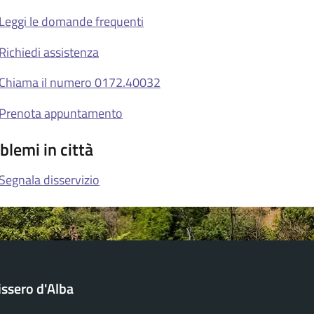
Leggi le domande frequenti
Richiedi assistenza
Chiama il numero 0172.40032
Prenota appuntamento
blemi in città
Segnala disservizio
issero d'Alba