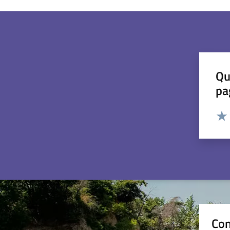
Qu
pa
Valut
Valu
Con