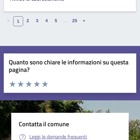
«
2
3
4
5
...
25
»
1
Quanto sono chiare le informazioni su questa
pagina?
Valuta da 1 a 5 stelle la pagina
Valuta 1 stelle su 5
Valuta 2 stelle su 5
Valuta 3 stelle su 5
Valuta 4 stelle su 5
Valuta 5 stelle su 5
Contatta il comune
Leggi le domande frequenti