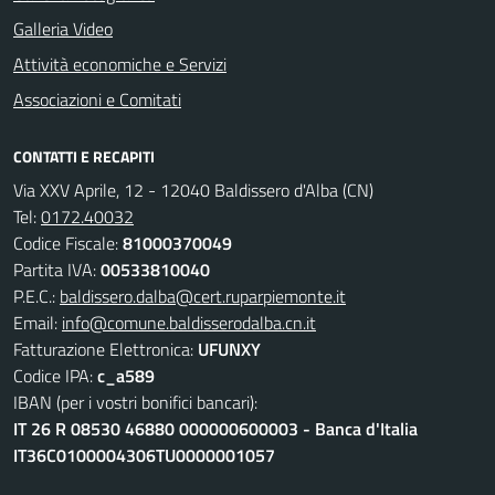
Galleria Video
Attività economiche e Servizi
Associazioni e Comitati
CONTATTI E RECAPITI
Via XXV Aprile, 12 - 12040 Baldissero d'Alba (CN)
Tel:
0172.40032
Codice Fiscale:
81000370049
Partita IVA:
00533810040
P.E.C.:
baldissero.dalba@cert.ruparpiemonte.it
Email:
info@comune.baldisserodalba.cn.it
Fatturazione Elettronica:
UFUNXY
Codice IPA:
c_a589
IBAN (per i vostri bonifici bancari):
IT 26 R 08530 46880 000000600003 - Banca d'Italia
IT36C0100004306TU0000001057