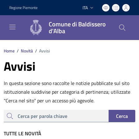
ITA
Regione Piemonte
Lingua attiva:
Comune di Baldissero
d'Alba
Home
/
Novità
/
Avvisi
Avvisi
In questa sezione sono raccolte le notizie pubblicate sul sito
istituzionale suddivise per categoria di pertinenza; utilizzate
"Cerca nel sito" per un accesso più agevole.
cerca
Cerca
TUTTE LE NOVITÀ