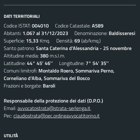
DATI TERRITORIALI
Codice ISTAT:
004010
Codice Catastale:
A589
Abitanti:
1.067 al 31/12/2023
Denominazione:
Baldisseresi
Superficie:
15,33
Kmq. Densità:
69
(ab/kmq.)
Santo patrono:
Santa Caterina d'Alessandria - 25 novembre
Altitudine media:
380
m.s.l.m.
Latitudine:
44° 45' 46''
Longitudine:
7° 54' 35''
Comuni limitrofi:
Montaldo Roero, Sommariva Perno,
Corneliano d'Alba, Sommariva del Bosco
Frazioni e borgate:
Baroli
Responsabile della protezione dei dati (D.P.O.)
Email:
avvocatostrata@strata-serlenga.it,
Pec:
claudiostrata@pec.ordineavvocatitorino.it
UTILITÀ