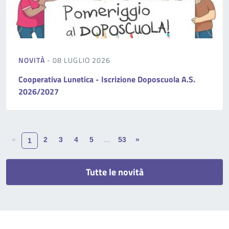
NOVITÀ
- 08 LUGLIO 2026
Cooperativa Lunetica - Iscrizione Doposcuola A.S.
2026/2027
«
2
3
4
5
...
53
»
1
Tutte le novità