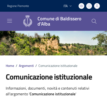
ITA
Regione Piemonte
Lingua attiva:
Comune di Baldissero
d'Alba
Home
/
Argomenti
/
Comunicazione istituzionale
Comunicazione istituzionale
Dettagli argomento
Informazioni, documenti, novità e contenuti relativi
all'argomento '
Comunicazione istituzionale
'