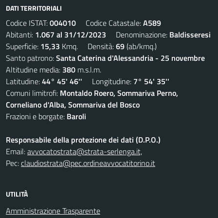
DATI TERRITORIALI
Codice ISTAT:
004010
Codice Catastale:
A589
Abitanti:
1.067 al 31/12/2023
Denominazione:
Baldisseresi
Superficie:
15,33
Kmq. Densità:
69
(ab/kmq.)
Santo patrono:
Santa Caterina d'Alessandria - 25 novembre
Altitudine media:
380
m.s.l.m.
Latitudine:
44° 45' 46''
Longitudine:
7° 54' 35''
Comuni limitrofi:
Montaldo Roero, Sommariva Perno,
Corneliano d'Alba, Sommariva del Bosco
Frazioni e borgate:
Baroli
Responsabile della protezione dei dati (D.P.O.)
Email:
avvocatostrata@strata-serlenga.it,
Pec:
claudiostrata@pec.ordineavvocatitorino.it
UTILITÀ
Amministrazione Trasparente