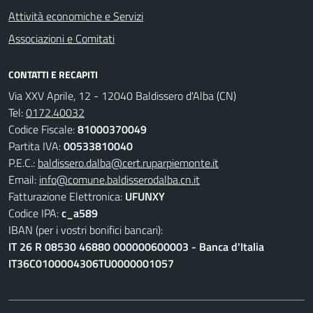
Attività economiche e Servizi
Associazioni e Comitati
CONTATTI E RECAPITI
Via XXV Aprile, 12 - 12040 Baldissero d'Alba (CN)
Tel:
0172.40032
Codice Fiscale:
81000370049
Partita IVA:
00533810040
P.E.C.:
baldissero.dalba@cert.ruparpiemonte.it
Email:
info@comune.baldisserodalba.cn.it
Fatturazione Elettronica:
UFUNXY
Codice IPA:
c_a589
IBAN (per i vostri bonifici bancari):
IT 26 R 08530 46880 000000600003 - Banca d'Italia
IT36C0100004306TU0000001057