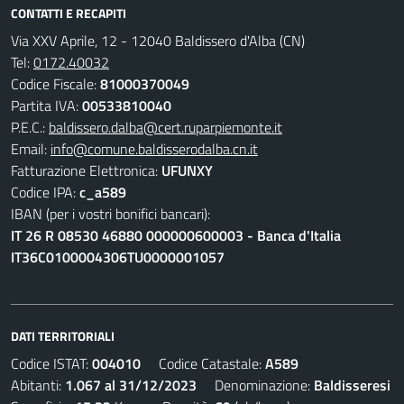
CONTATTI E RECAPITI
Via XXV Aprile, 12 - 12040 Baldissero d'Alba (CN)
Tel:
0172.40032
Codice Fiscale:
81000370049
Partita IVA:
00533810040
P.E.C.:
baldissero.dalba@cert.ruparpiemonte.it
Email:
info@comune.baldisserodalba.cn.it
Fatturazione Elettronica:
UFUNXY
Codice IPA:
c_a589
IBAN (per i vostri bonifici bancari):
IT 26 R 08530 46880 000000600003 - Banca d'Italia
IT36C0100004306TU0000001057
DATI TERRITORIALI
Codice ISTAT:
004010
Codice Catastale:
A589
Abitanti:
1.067 al 31/12/2023
Denominazione:
Baldisseresi