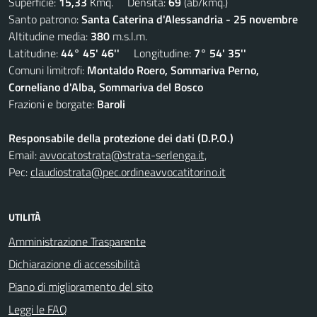
Superficie:
15,33
Kmq. Densità:
69
(ab/kmq.)
Santo patrono:
Santa Caterina d'Alessandria - 25 novembre
Altitudine media:
380
m.s.l.m.
Latitudine:
44° 45' 46''
Longitudine:
7° 54' 35''
Comuni limitrofi:
Montaldo Roero, Sommariva Perno,
Corneliano d'Alba, Sommariva del Bosco
Frazioni e borgate:
Baroli
Responsabile della protezione dei dati (D.P.O.)
Email:
avvocatostrata@strata-serlenga.it,
Pec:
claudiostrata@pec.ordineavvocatitorino.it
UTILITÀ
Amministrazione Trasparente
Dichiarazione di accessibilità
Piano di miglioramento del sito
Leggi le FAQ