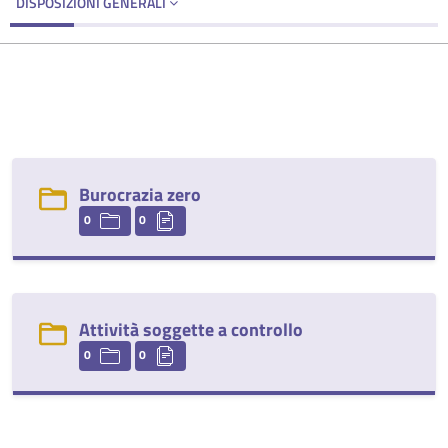
DISPOSIZIONI GENERALI
Burocrazia zero
0
0
Attività soggette a controllo
0
0