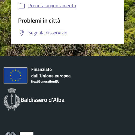
Prenota appuntamento
Problemi in città
Segnala disservizio
Baldissero d'Alba