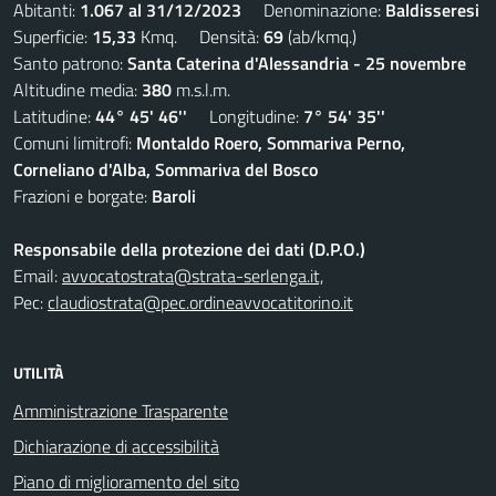
Abitanti:
1.067 al 31/12/2023
Denominazione:
Baldisseresi
Superficie:
15,33
Kmq. Densità:
69
(ab/kmq.)
Santo patrono:
Santa Caterina d'Alessandria - 25 novembre
Altitudine media:
380
m.s.l.m.
Latitudine:
44° 45' 46''
Longitudine:
7° 54' 35''
Comuni limitrofi:
Montaldo Roero, Sommariva Perno,
Corneliano d'Alba, Sommariva del Bosco
Frazioni e borgate:
Baroli
Responsabile della protezione dei dati (D.P.O.)
Email:
avvocatostrata@strata-serlenga.it,
Pec:
claudiostrata@pec.ordineavvocatitorino.it
UTILITÀ
Amministrazione Trasparente
Dichiarazione di accessibilità
Piano di miglioramento del sito