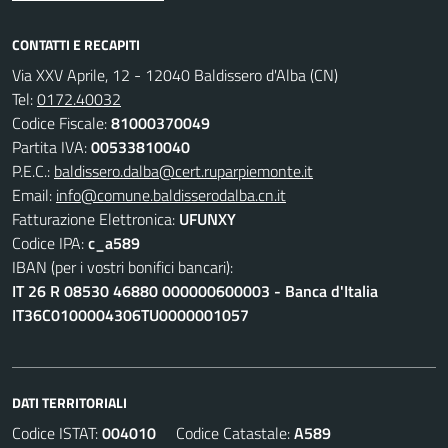
CONTATTI E RECAPITI
Via XXV Aprile, 12 - 12040 Baldissero d'Alba (CN)
Tel:
0172.40032
Codice Fiscale:
81000370049
Partita IVA:
00533810040
P.E.C.:
baldissero.dalba@cert.ruparpiemonte.it
Email:
info@comune.baldisserodalba.cn.it
Fatturazione Elettronica:
UFUNXY
Codice IPA:
c_a589
IBAN (per i vostri bonifici bancari):
IT 26 R 08530 46880 000000600003 - Banca d'Italia
IT36C0100004306TU0000001057
DATI TERRITORIALI
Codice ISTAT:
004010
Codice Catastale:
A589