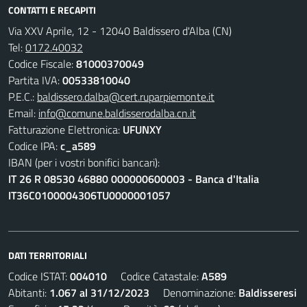
CONTATTI E RECAPITI
Via XXV Aprile, 12 - 12040 Baldissero d'Alba (CN)
Tel:
0172.40032
Codice Fiscale:
81000370049
Partita IVA:
00533810040
P.E.C.:
baldissero.dalba@cert.ruparpiemonte.it
Email:
info@comune.baldisserodalba.cn.it
Fatturazione Elettronica:
UFUNXY
Codice IPA:
c_a589
IBAN (per i vostri bonifici bancari):
IT 26 R 08530 46880 000000600003 - Banca d'Italia
IT36C0100004306TU0000001057
DATI TERRITORIALI
Codice ISTAT:
004010
Codice Catastale:
A589
Abitanti:
1.067 al 31/12/2023
Denominazione:
Baldisseresi