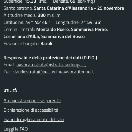
Superficie:
15,33
Kmq. Densità:
69
(ab/kmq.)
Santo patrono:
Santa Caterina d'Alessandria - 25 novembre
Altitudine media:
380
m.s.l.m.
Latitudine:
44° 45' 46''
Longitudine:
7° 54' 35''
Comuni limitrofi:
Montaldo Roero, Sommariva Perno,
Corneliano d'Alba, Sommariva del Bosco
Frazioni e borgate:
Baroli
Responsabile della protezione dei dati (D.P.O.)
Email:
avvocatostrata@strata-serlenga.it,
Pec:
claudiostrata@pec.ordineavvocatitorino.it
UTILITÀ
Amministrazione Trasparente
Dichiarazione di accessibilità
Piano di miglioramento del sito
Leggi le FAQ