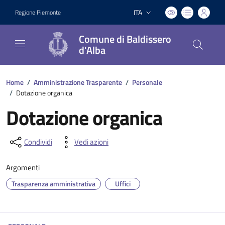
ITA
Regione Piemonte
Lingua attiva:
Comune di Baldissero
d'Alba
Home
/
Amministrazione Trasparente
/
Personale
/
Dotazione organica
Dotazione organica
Condividi
Vedi azioni
Argomenti
Trasparenza amministrativa
Uffici