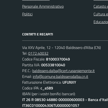
Personale Amministrativo
Catasto e
Politici
Cultura 
Educazio
CONTATTI E RECAPITI
Via XXV Aprile, 12 - 12040 Baldissero d'Alba (CN)
Tel:
0172.40032
Codice Fiscale:
81000370049
Partita IVA:
00533810040
P.E.C.:
baldissero.dalba@cert.ruparpiemonte.it
Email:
info@comune.baldisserodalba.cn.it
Fatturazione Elettronica:
UFUNXY
Codice IPA:
c_a589
IBAN (per i vostri bonifici bancari):
IT 26 R 08530 46880 000000600003 - Banca d'Ital
IT36C0100004306TU0000001057