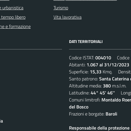
 urbanistica
Turismo
e tempo libero
Vita lavorativa
ne e formazione
DATI TERRITORIALI
Codice ISTAT:
004010
Codice C
Abitanti:
1.067 al 31/12/2023
Superficie:
15,33
Kmq. Densit
Santo patrono:
Santa Caterina
Altitudine media:
380
m.s.l.m.
Latitudine:
44° 45' 46''
Longit
Comuni limitrofi:
Montaldo Roer
del Bosco
Frazioni e borgate:
Baroli
ia
Responsabile della protezione d