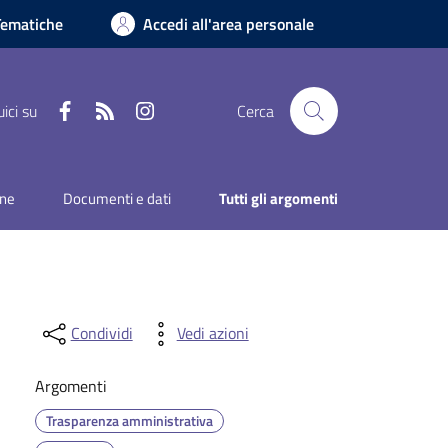
Tematiche
Accedi all'area personale
Facebook
RSS
Instagram
ici su
Cerca
one
Documenti e dati
Tutti gli argomenti
Condividi
Vedi azioni
Argomenti
Trasparenza amministrativa