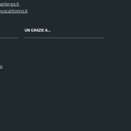
rlenga.it,
vocatitorino.it
UN GRAZIE A...
ro