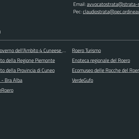
Email:
avvocatostrata@strata-se
Pec:
claudiostrata@pec.ordineav
I
overno dell’Ambito 4 Cuneese per i Servizi Idrici
Roero Turismo
 sito della Regione Piemonte
Enoteca regionale del Roero
 sito della Provincia di Cuneo
Ecomuseo delle Rocche del Roe
- Bra Alba
VerdeGufo
eRoero