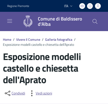
ITA
Regione Piemonte
Lingua attiva:
Comune di Baldissero
d'Alba
Home
/
Vivere il Comune
/
Galleria fotografica
/
Esposizione modelli castello e chiesetta dell'Aprato
Esposizione modelli
castello e chiesetta
dell'Aprato
Dettagli del documento
Condividi
Vedi azioni