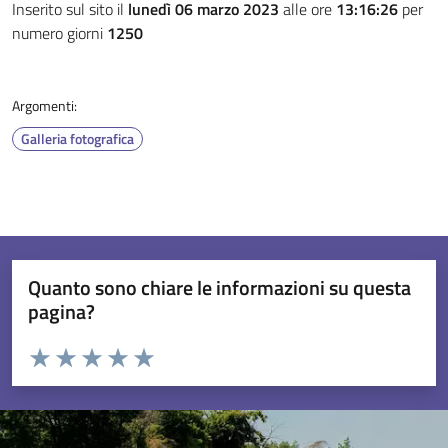
Inserito sul sito il
lunedì 06 marzo 2023
alle ore
13:16:26
per
numero giorni
1250
Argomenti:
Galleria fotografica
Quanto sono chiare le informazioni su questa
pagina?
Valuta da 1 a 5 stelle la pagina
Valuta 1 stelle su 5
Valuta 2 stelle su 5
Valuta 3 stelle su 5
Valuta 4 stelle su 5
Valuta 5 stelle su 5