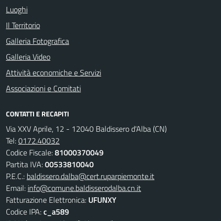
Luoghi
Il Territorio
Galleria Fotografica
Galleria Video
Attività economiche e Servizi
Associazioni e Comitati
CONTATTI E RECAPITI
Via XXV Aprile, 12 - 12040 Baldissero d'Alba (CN)
Tel:
0172.40032
Codice Fiscale:
81000370049
Partita IVA:
00533810040
P.E.C.:
baldissero.dalba@cert.ruparpiemonte.it
Email:
info@comune.baldisserodalba.cn.it
Fatturazione Elettronica:
UFUNXY
Codice IPA:
c_a589