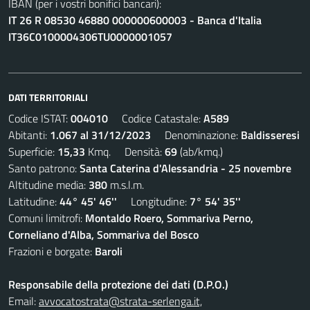
IBAN (per i vostri bonifici bancari):
IT 26 R 08530 46880 000000600003 - Banca d'Italia
IT36C0100004306TU0000001057
DATI TERRITORIALI
Codice ISTAT:
004010
Codice Catastale:
A589
Abitanti:
1.067 al 31/12/2023
Denominazione:
Baldisseresi
Superficie:
15,33
Kmq. Densità:
69
(ab/kmq.)
Santo patrono:
Santa Caterina d'Alessandria - 25 novembre
Altitudine media:
380
m.s.l.m.
Latitudine:
44° 45' 46''
Longitudine:
7° 54' 35''
Comuni limitrofi:
Montaldo Roero, Sommariva Perno,
Corneliano d'Alba, Sommariva del Bosco
Frazioni e borgate:
Baroli
Responsabile della protezione dei dati (D.P.O.)
Email:
avvocatostrata@strata-serlenga.it,