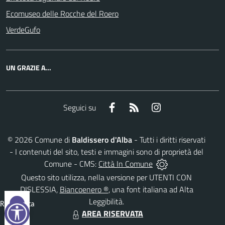
Ecomuseo delle Rocche del Roero
VerdeGufo
UN GRAZIE A...
Facebook
RSS
Instagram
Seguici su
©
2026
Comune di
Baldissero d'Alba
- Tutti i diritti riservati
- I contenuti del sito, testi e immagini sono di proprietà del
Comune - CMS:
Città In Comune
Questo sito utilizza, nella versione per UTENTI CON
DISLESSIA,
Biancoenero ®
, una font italiana ad Alta
Leggibilità.
Reimposta
AREA RISERVATA
tutto