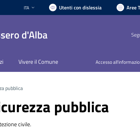
Utenti con dislessia
Aree 
ITA
Lingua attiva:
sero d'Alba
Segu
zi
Vivere il Comune
Accesso all'informazi
zza pubblica
sicurezza pubblica
ezione civile.