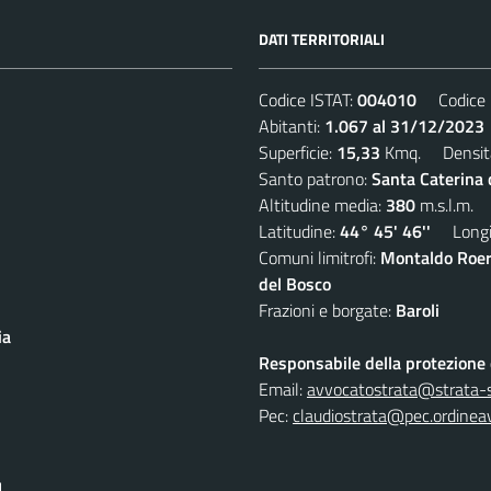
DATI TERRITORIALI
Codice ISTAT:
004010
Codice C
Abitanti:
1.067 al 31/12/2023
Superficie:
15,33
Kmq. Densit
Santo patrono:
Santa Caterina
Altitudine media:
380
m.s.l.m.
Latitudine:
44° 45' 46''
Longit
Comuni limitrofi:
Montaldo Roer
del Bosco
Frazioni e borgate:
Baroli
ia
Responsabile della protezione d
Email:
avvocatostrata@strata-se
Pec:
claudiostrata@pec.ordineav
I