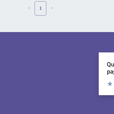
«
»
1
Qu
pa
Valut
Valu