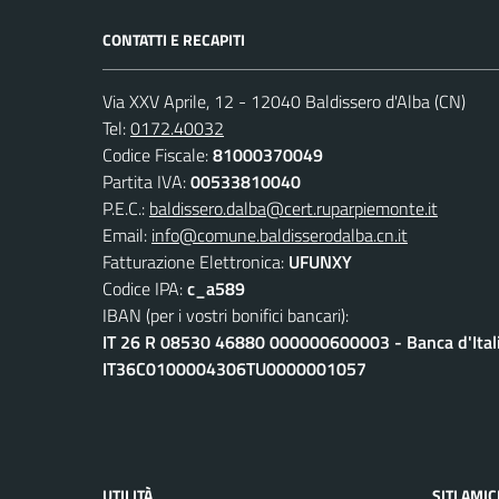
CONTATTI E RECAPITI
Via XXV Aprile, 12 - 12040 Baldissero d'Alba (CN)
Tel:
0172.40032
Codice Fiscale:
81000370049
Partita IVA:
00533810040
P.E.C.:
baldissero.dalba@cert.ruparpiemonte.it
Email:
info@comune.baldisserodalba.cn.it
Fatturazione Elettronica:
UFUNXY
Codice IPA:
c_a589
IBAN (per i vostri bonifici bancari):
IT 26 R 08530 46880 000000600003 - Banca d'Ital
IT36C0100004306TU0000001057
UTILITÀ
SITI AMIC