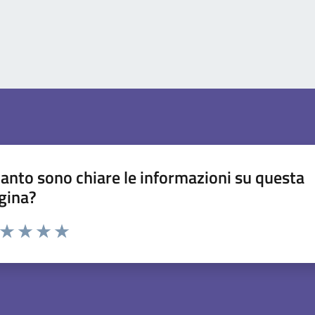
anto sono chiare le informazioni su questa
gina?
a da 1 a 5 stelle la pagina
ta 1 stelle su 5
Valuta 2 stelle su 5
Valuta 3 stelle su 5
Valuta 4 stelle su 5
Valuta 5 stelle su 5