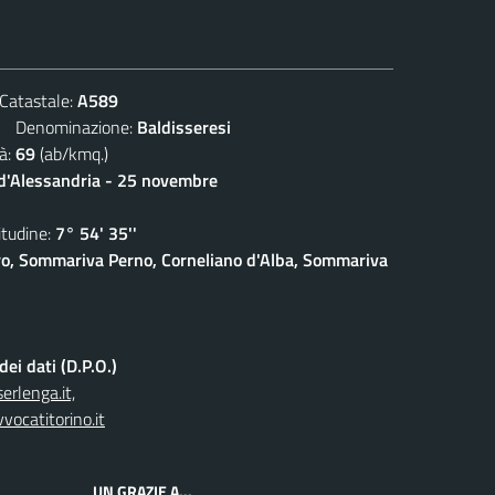
atastale:
A589
Denominazione:
Baldisseresi
à:
69
(ab/kmq.)
 d'Alessandria - 25 novembre
udine:
7° 54' 35''
o, Sommariva Perno, Corneliano d'Alba, Sommariva
ei dati (D.P.O.)
rlenga.it,
vocatitorino.it
UN GRAZIE A...