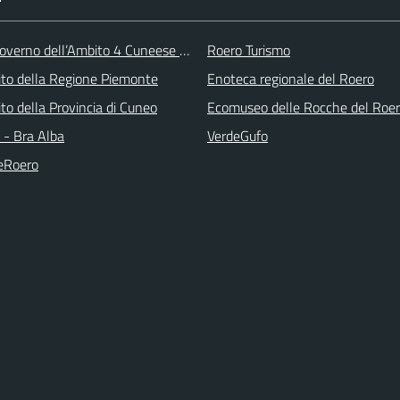
overno dell’Ambito 4 Cuneese per i Servizi Idrici
Roero Turismo
 sito della Regione Piemonte
Enoteca regionale del Roero
 sito della Provincia di Cuneo
Ecomuseo delle Rocche del Roe
- Bra Alba
VerdeGufo
eRoero