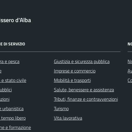
issero d'Alba
E DI SERVIZIO
N
ra e pesca
Giustizia e sicurezza pubblica
No
e
Imprese e commercio
Av
e stato civile
Mobilità e trasporti
C
ubblici
Salute, benessere e assistenza
zioni
Tributi, finanze e contravvenzioni
 urbanistica
Turismo
e tempo libero
Vita lavorativa
ne e formazione